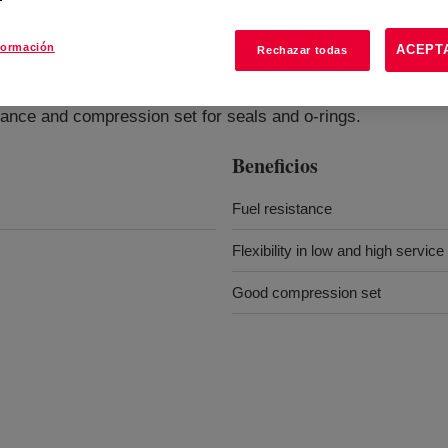
formación
ACEPT
Rechazar todas
one Rubber
?
ance and compression set for seals and o-rings.
Beneficios
Fuel resistance
Flexibility in low and high servic
Good compression set