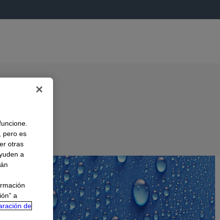
 funcione.
, pero es
er otras
A
ayuden a
rán
ormación
ión” a
aración de