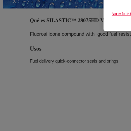
Ver más in
Qué es
SILASTIC™ 28075HD-V Fluorosilic
Fluorosilicone compound with good fuel resist
Usos
Fuel delivery quick-connector seals and orings