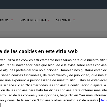
UCTOS
SOSTENIBILIDAD
SOPORTE
orosilicone Rubber
 de las cookies en este sitio web
 web utiliza las cookies estrictamente necesarias para que nuestro sitio
figurar su navegador para que bloquee o le avise sobre estas cookies
e algunas partes del sitio no funcionen. También nos gustaría establec
DO TÉCNICO
OPCIONES DE MUESTRA
OPCIONES DE COMPR
a saber, cookies funcionales, de rendimiento y de publicidad) que nos 
nar una experiencia personalizada de nuestro sitio. Estas se establece
 si hace clic en “Aceptar todas las cookies” a continuación o ajusta la
ión de las cookies para habilitar dichas cookies. Para obtener más inf
stro uso de las cookies y sus opciones, haga clic en “Ver más informac
ón y consulte la sección “Cookies y otras tecnologías” de nuestra
Decl
d