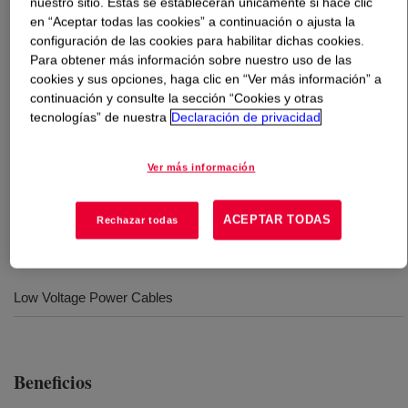
nuestro sitio. Estas se establecerán únicamente si hace clic
en “Aceptar todas las cookies” a continuación o ajusta la
Qué es
SI-LINK™ DFDA-5481 NT Polietileno
?
configuración de las cookies para habilitar dichas cookies.
Para obtener más información sobre nuestro uso de las
cookies y sus opciones, haga clic en “Ver más información” a
Catalyst masterbatch to be used in conjunction with
continuación y consulte la sección “Cookies y otras
moisture curable SI-LINK™ Polyethylene DFDA/B-5451.
tecnologías” de nuestra
Declaración de privacidad
Formulated to produce faster curing than the DFDB-5480
NT catalyst masterbatch in order to reduce cure times
Ver más información
when producing power and control cables for applications
up to 1 kV.
ACEPTAR TODAS
Rechazar todas
Usos
Low Voltage Power Cables
Beneficios