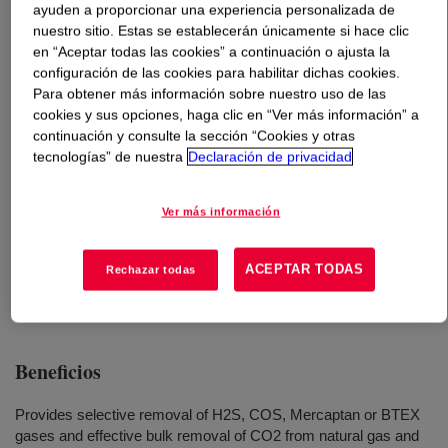
ayuden a proporcionar una experiencia personalizada de
nuestro sitio. Estas se establecerán únicamente si hace clic
Qué es
SELEXOL™ Solvent
?
en “Aceptar todas las cookies” a continuación o ajusta la
configuración de las cookies para habilitar dichas cookies.
A physical solvent designed to provide effective and
Para obtener más información sobre nuestro uso de las
cookies y sus opciones, haga clic en “Ver más información” a
economical bulk CO2 removal and selective absorption
continuación y consulte la sección “Cookies y otras
of H2S, COS, mercaptans, or BTEX from a variety of
tecnologías” de nuestra
Declaración de privacidad
natural and synthesis gas streams.
Ver más información
Usos
ACEPTAR TODAS
Rechazar todas
Acid Gas Removal
Beneficios
Provides selective removal of H2S, COS, Mercaptan or BTEX
gases and effective bulk removal of CO2 from natural gas and