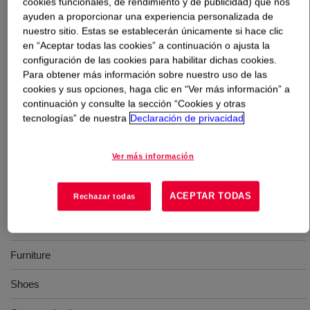
cookies funcionales, de rendimiento y de publicidad) que nos
ayuden a proporcionar una experiencia personalizada de
Qué es
ROSILK™ 2240 Feel Modifier
?
nuestro sitio. Estas se establecerán únicamente si hace clic
en “Aceptar todas las cookies” a continuación o ajusta la
configuración de las cookies para habilitar dichas cookies.
Aqueous, BTEX (Benzene, Toluene, Ethylbenzene and
Para obtener más información sobre nuestro uso de las
Xylene) -free silicone emulsion designed as an auxiliary
cookies y sus opciones, haga clic en “Ver más información” a
for leather finishing. Suitable for automotive finishing,
continuación y consulte la sección “Cookies y otras
however, it is generally accepted within the complete
tecnologías” de nuestra
Declaración de privacidad
spectrum of finishing systems including furniture, shoe,
and garment.
Ver más información
Usos
ACEPTAR TODAS
Rechazar todas
Automotive interior
Furniture
Shoes