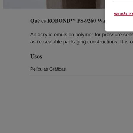
Ver más in
Qué es
ROBOND™ PS-9260 Water-Borne Ad
An acrylic emulsion polymer for pressure sensit
as re-sealable packaging constructions. It is 
Usos
Películas Gráficas