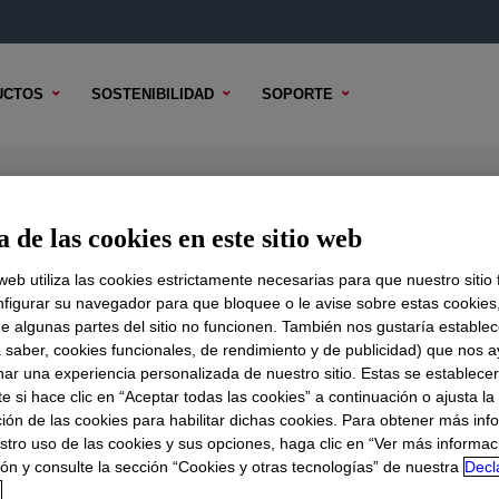
UCTOS
SOSTENIBILIDAD
SOPORTE
Borne Adhesive
 de las cookies en este sitio web
 web utiliza las cookies estrictamente necesarias para que nuestro sitio
figurar su navegador para que bloquee o le avise sobre estas cookies
e algunas partes del sitio no funcionen. También nos gustaría establec
DO TÉCNICO
OPCIONES DE MUESTRA
OPCIONES DE COMPR
a saber, cookies funcionales, de rendimiento y de publicidad) que nos 
nar una experiencia personalizada de nuestro sitio. Estas se establece
 si hace clic en “Aceptar todas las cookies” a continuación o ajusta la
ión de las cookies para habilitar dichas cookies. Para obtener más inf
stro uso de las cookies y sus opciones, haga clic en “Ver más informac
ón y consulte la sección “Cookies y otras tecnologías” de nuestra
Decl
d