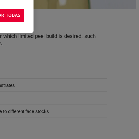
AR TODAS
r which limited peel build is desired, such
s.
bstrates
 to different face stocks