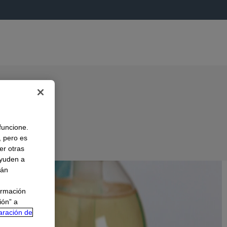
 funcione.
, pero es
er otras
A
ayuden a
rán
ormación
ión” a
aración de