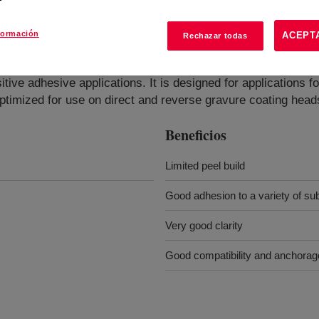
formación
ACEPT
Rechazar todas
hesive
?
ive adhesive applications. It is designed for applications fo
optimized for use on direct and reverse gravure coating head
Beneficios
Limited peel build
Good adhesion to a variety of su
Very good clarity
Good compatibility and anchorage