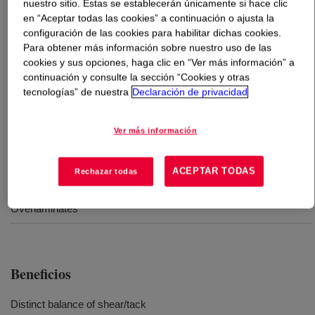
nuestro sitio. Estas se establecerán únicamente si hace clic
en “Aceptar todas las cookies” a continuación o ajusta la
Qué es
ROBOND™ PS-90 Water-Borne Adhesive
?
configuración de las cookies para habilitar dichas cookies.
Para obtener más información sobre nuestro uso de las
cookies y sus opciones, haga clic en “Ver más información” a
A permanent pressure-sensitive adhesive which is
continuación y consulte la sección “Cookies y otras
characterized by a balance of moderate shear strength
tecnologías” de nuestra
Declaración de privacidad
and tack.
Ver más información
Usos
ACEPTAR TODAS
Rechazar todas
Carton sealing tape
Overlaminates
Beneficios
Distinct balance of shear/tack