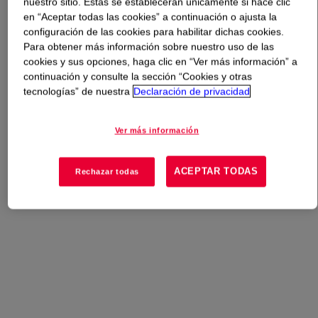
nuestro sitio. Estas se establecerán únicamente si hace clic
en “Aceptar todas las cookies” a continuación o ajusta la
Qué es
RHOPLEX™ I-545 Water-Borne Binder
?
configuración de las cookies para habilitar dichas cookies.
Para obtener más información sobre nuestro uso de las
cookies y sus opciones, haga clic en “Ver más información” a
Aqueous, alkali soluble emulsion polymers for graphic
continuación y consulte la sección “Cookies y otras
arts applications.
tecnologías” de nuestra
Declaración de privacidad
Ver más información
ACEPTAR TODAS
Rechazar todas