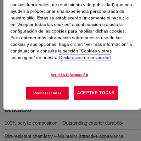
cookies funcionales, de rendimiento y de publicidad) que nos
ayuden a proporcionar una experiencia personalizada de
Qué es
RHOPLEX™ EC-2848 Emulsion Polymer
?
nuestro sitio. Estas se establecerán únicamente si hace clic
en “Aceptar todas las cookies” a continuación o ajusta la
Designed to provide elastomeric coatings with an
configuración de las cookies para habilitar dichas cookies.
excellent balance of elongation, tensile strength and dirt
Para obtener más información sobre nuestro uso de las
cookies y sus opciones, haga clic en “Ver más información” a
pickup resistance over a wide temperature range.
continuación y consulte la sección “Cookies y otras
tecnologías” de nuestra
Declaración de privacidad
Usos
Ver más información
Elastomeric Coatings
ACEPTAR TODAS
Rechazar todas
Beneficios
100% acrylic composition – Outstanding exterior durability
Dirt-resistant chemistry – Maintains attractive appearance