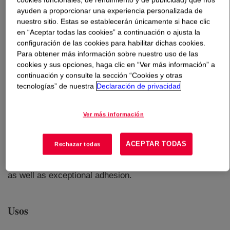
ayuden a proporcionar una experiencia personalizada de
nuestro sitio. Estas se establecerán únicamente si hace clic
Qué es
RHOPLEX™ 2620 Emulsion Polymer
?
en “Aceptar todas las cookies” a continuación o ajusta la
configuración de las cookies para habilitar dichas cookies.
Para obtener más información sobre nuestro uso de las
cookies y sus opciones, haga clic en “Ver más información” a
continuación y consulte la sección “Cookies y otras
tecnologías” de nuestra
Declaración de privacidad
100% acrylic latex binder designed for high-performance
translucent and lightly filled sealants. This high solids,
Ver más información
low Tg emulsion can be formulated without plasticizer to
meet the performance requirements of ASTM C920 Class
ACEPTAR TODAS
Rechazar todas
12.5 and Class 25. Sealants formulated with this
product exhibit excellent durability and water resistance
as well as exceptional adhesion.
Usos