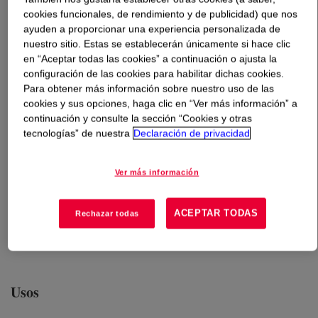
cookies funcionales, de rendimiento y de publicidad) que nos
ayuden a proporcionar una experiencia personalizada de
Qué es
RHOBARR™ 320 Barrier Dispersion
?
nuestro sitio. Estas se establecerán únicamente si hace clic
en “Aceptar todas las cookies” a continuación o ajusta la
configuración de las cookies para habilitar dichas cookies.
Para obtener más información sobre nuestro uso de las
cookies y sus opciones, haga clic en “Ver más información” a
continuación y consulte la sección “Cookies y otras
tecnologías” de nuestra
Declaración de privacidad
Ver más información
Dispersión acuosa de tipo barrera diseñada para
ACEPTAR TODAS
Rechazar todas
proporcionar una excelente barrera al agua caliente y
otros líquidos.
Usos