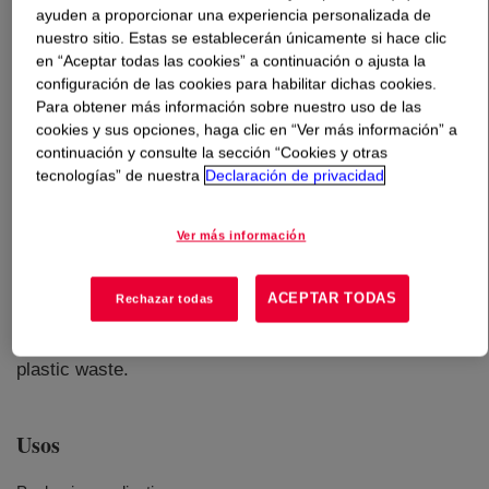
ayuden a proporcionar una experiencia personalizada de
nuestro sitio. Estas se establecerán únicamente si hace clic
Qué es
PCR HDPE 96032 W
?
en “Aceptar todas las cookies” a continuación o ajusta la
configuración de las cookies para habilitar dichas cookies.
Para obtener más información sobre nuestro uso de las
cookies y sus opciones, haga clic en “Ver más información” a
continuación y consulte la sección “Cookies y otras
tecnologías” de nuestra
Declaración de privacidad
A high density polyethylene resin specifically designed
for packaging applications. This resin is based on post-
Ver más información
consumer plastic waste, delivering excellent
processability and an outstanding balance between
ACEPTAR TODAS
Rechazar todas
toughness and stiffness. This resin is white in color.
Produced using circular feedstocks made from mixed
plastic waste.
Usos