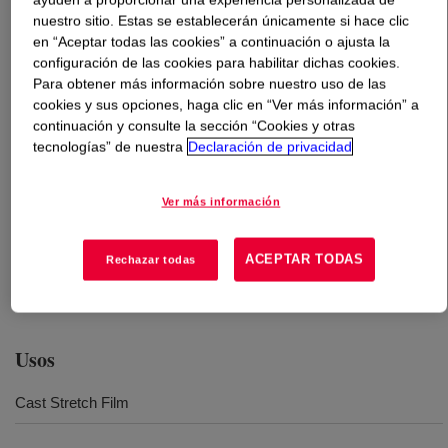
nuestro sitio. Estas se establecerán únicamente si hace clic
en “Aceptar todas las cookies” a continuación o ajusta la
Qué es
REVOLOOP™ 70-LL E Recycled Plastic
configuración de las cookies para habilitar dichas cookies.
Resin
?
Para obtener más información sobre nuestro uso de las
cookies y sus opciones, haga clic en “Ver más información” a
continuación y consulte la sección “Cookies y otras
tecnologías” de nuestra
Declaración de privacidad
Ver más información
A low density rich polyethylene resin containing a
minimum of 70% recycled plastics for stretch wrap
ACEPTAR TODAS
Rechazar todas
applications. Produced using circular feedstocks made
from mixed plastic waste.
Usos
Cast Stretch Film