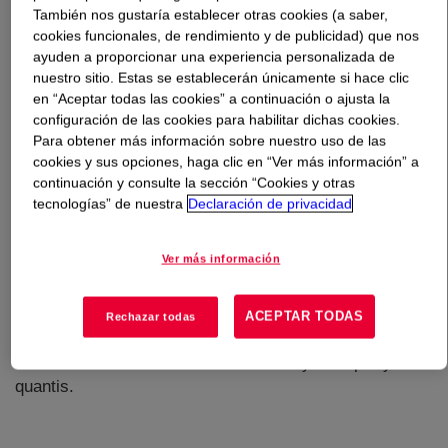
También nos gustaría establecer otras cookies (a saber,
cookies funcionales, de rendimiento y de publicidad) que nos
Qué es
RENUVA™ FF 60 Polyol
?
ayuden a proporcionar una experiencia personalizada de
nuestro sitio. Estas se establecerán únicamente si hace clic
en “Aceptar todas las cookies” a continuación o ajusta la
configuración de las cookies para habilitar dichas cookies.
Para obtener más información sobre nuestro uso de las
cookies y sus opciones, haga clic en “Ver más información” a
continuación y consulte la sección “Cookies y otras
A polyol made from end-of-life polyurethane foam
tecnologías” de nuestra
Declaración de privacidad
mattresses and contains chemically recycled material
from Dow’s Renuva™ mattress recycling program in the
Ver más información
range of 40 to 45 weight percentage*. RENUVA™ FF 60
helps enable circularity of the polyurethane foam
industry. *LCA specific to RENUVA™ model and process
ACEPTAR TODAS
Rechazar todas
as implemented at Semoy, France. LCA is frame by ISO
standards 14040 AND 14044 verified by third party
quantis.