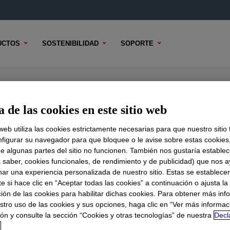
UCTOS
SOSTENIBILIDAD
SOPORTE
T Polietileno
 de las cookies en este sitio web
 web utiliza las cookies estrictamente necesarias para que nuestro sitio
figurar su navegador para que bloquee o le avise sobre estas cookies
e algunas partes del sitio no funcionen. También nos gustaría establec
DO TÉCNICO
OPCIONES DE MUESTRA
OPCIONES DE COMPR
a saber, cookies funcionales, de rendimiento y de publicidad) que nos 
nar una experiencia personalizada de nuestro sitio. Estas se establece
 si hace clic en “Aceptar todas las cookies” a continuación o ajusta la
ión de las cookies para habilitar dichas cookies. Para obtener más inf
stro uso de las cookies y sus opciones, haga clic en “Ver más informac
ón y consulte la sección “Cookies y otras tecnologías” de nuestra
Decl
d