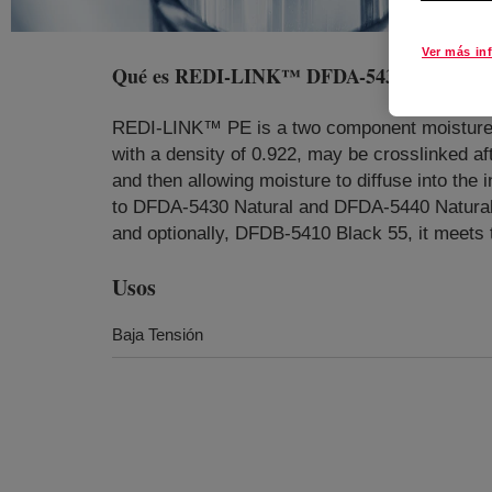
Ver más in
Qué es
REDI-LINK™ DFDA-5430 NT Poliet
REDI-LINK™ PE is a two component moisture cu
with a density of 0.922, may be crosslinked af
and then allowing moisture to diffuse into the
to DFDA-5430 Natural and DFDA-5440 Natural
and optionally, DFDB-5410 Black 55, it meets 
Usos
Baja Tensión