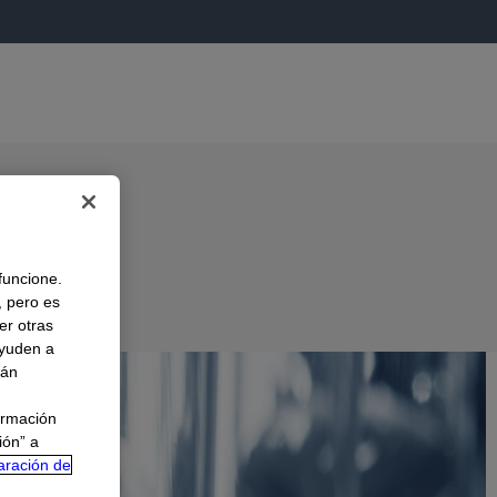
 funcione.
, pero es
er otras
A
ayuden a
rán
ormación
ión” a
aración de