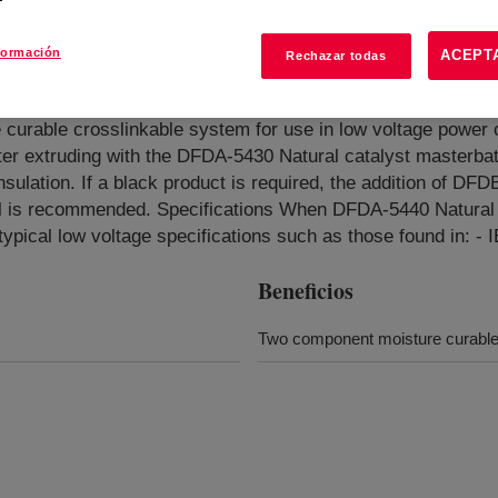
formación
ACEPT
Rechazar todas
ileno
?
rable crosslinkable system for use in low voltage power 
ter extruding with the DFDA-5430 Natural catalyst masterbatch
 insulation. If a black product is required, the addition of 
 is recommended. Specifications When DFDA-5440 Natural 
typical low voltage specifications such as those found in: -
Beneficios
Two component moisture curable