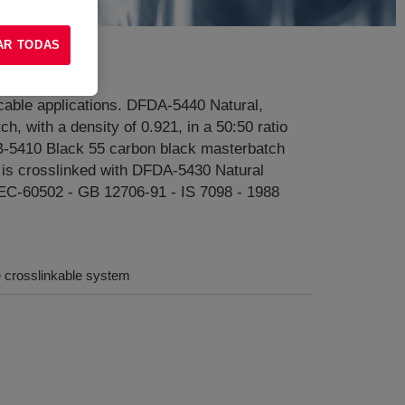
AR TODAS
cable applications. DFDA-5440 Natural,
, with a density of 0.921, in a 50:50 ratio
DFDB-5410 Black 55 carbon black masterbatch
is crosslinked with DFDA-5430 Natural
 IEC-60502 - GB 12706-91 - IS 7098 - 1988
 crosslinkable system