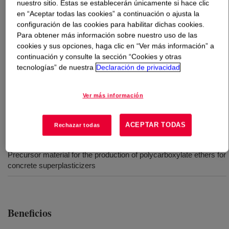
nuestro sitio. Estas se establecerán únicamente si hace clic
en “Aceptar todas las cookies” a continuación o ajusta la
Qué es
QRXP-1553
?
configuración de las cookies para habilitar dichas cookies.
Para obtener más información sobre nuestro uso de las
cookies y sus opciones, haga clic en “Ver más información” a
Acrylic polyacid has been produced using proprietary
continuación y consulte la sección “Cookies y otras
catalyst technology which enables esterification at
tecnologías” de nuestra
Declaración de privacidad
enhanced reaction rates and reduced reaction
temperature. This helps to increase yield, to reduce
Ver más información
energy consumption and to improve plant run rates.
ACEPTAR TODAS
Rechazar todas
Usos
Precursor material for the production of polycarboxylate ethers for
concrete superplasticizers
Beneficios