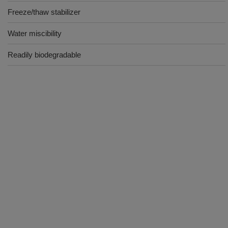
Freeze/thaw stabilizer
Water miscibility
Readily biodegradable