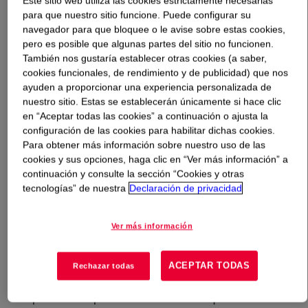
Este sitio web utiliza las cookies estrictamente necesarias
para que nuestro sitio funcione. Puede configurar su
navegador para que bloquee o le avise sobre estas cookies,
Qué es
Propylene Glycol-REN Industrial Grade
?
pero es posible que algunas partes del sitio no funcionen.
También nos gustaría establecer otras cookies (a saber,
cookies funcionales, de rendimiento y de publicidad) que nos
ayuden a proporcionar una experiencia personalizada de
nuestro sitio. Estas se establecerán únicamente si hace clic
en “Aceptar todas las cookies” a continuación o ajusta la
configuración de las cookies para habilitar dichas cookies.
Material de alta pureza para su uso en una amplia gama
Para obtener más información sobre nuestro uso de las
de aplicaciones prácticas. PGI es un líquido
cookies y sus opciones, haga clic en “Ver más información” a
higroscópico incoloro, hidrosoluble, de baja viscosidad,
continuación y consulte la sección “Cookies y otras
con baja presión de vapor y baja toxicidad. Es
tecnologías” de nuestra
Declaración de privacidad
ampliamente utilizado como disolvente, medio de
transferencia de calor o intermedio químico en varios
Ver más información
sectores.
//
ACEPTAR TODAS
Rechazar todas
Material de alta pureza para su uso en una amplia gama
de aplicaciones prácticas. PGI es un líquido