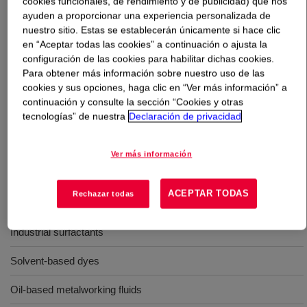
cookies funcionales, de rendimiento y de publicidad) que nos
ayuden a proporcionar una experiencia personalizada de
Qué es
PRIMENE™ RB-3 Fuel Additive
?
nuestro sitio. Estas se establecerán únicamente si hace clic
en “Aceptar todas las cookies” a continuación o ajusta la
configuración de las cookies para habilitar dichas cookies.
A specially formulated blend of t-alkyl primary amines
Para obtener más información sobre nuestro uso de las
designed to provide performance advantages in diesel
cookies y sus opciones, haga clic en “Ver más información” a
fuel.
continuación y consulte la sección “Cookies y otras
tecnologías” de nuestra
Declaración de privacidad
Usos
Ver más información
Lubricants
ACEPTAR TODAS
Rechazar todas
Fuel additives
Industrial surfactants
Solvent-based dyes
Oil-based metalworking fluids