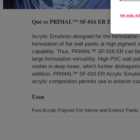
Ver más in
Qué es
PRIMAL™ SF-016 ER Emulsion Pol
Acrylic Emulsion designed for the formulation o
formulation of flat wall paints at high pigment
capability. Thus, PRIMAL™ SF-016 ER can be f
large formulation versatility. High PVC wall 
visible in deep tones, which further distinguish
addition, PRIMAL™ SF-016 ER Acrylic Emulsion a
acrylic composition permits use in exterior c
Usos
Pure Acrylic Polymer For Interior and Exterior Paints