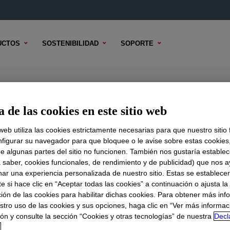
UCTOS
SOSTENIBILIDAD
SOPORTE
sion Polymer
 de las cookies en este sitio web
 web utiliza las cookies estrictamente necesarias para que nuestro sitio
figurar su navegador para que bloquee o le avise sobre estas cookies
DO TÉCNICO
OPCIONES DE MUESTRA
OPCIONES DE COMPR
e algunas partes del sitio no funcionen. También nos gustaría establec
a saber, cookies funcionales, de rendimiento y de publicidad) que nos 
nar una experiencia personalizada de nuestro sitio. Estas se establece
 si hace clic en “Aceptar todas las cookies” a continuación o ajusta la
ión de las cookies para habilitar dichas cookies. Para obtener más inf
stro uso de las cookies y sus opciones, haga clic en “Ver más informac
ón y consulte la sección “Cookies y otras tecnologías” de nuestra
Decl
d