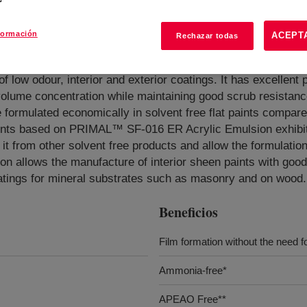
formación
ACEPT
Rechazar todas
ymer
?
f low odour, interior and exterior coatings. It has excellent
 volume concentration while maintaining good scrub resistance
ormulated economically in solvent free flat paints compare
paints based on PRIMAL™ SF-016 ER Acrylic Emulsion exhibit e
 it from other solvent free products and allow the formulation
llows the manufacture of interior sheen paints with good re
oatings for mineral substrates such as masonry and on wood.
Beneficios
Film formation without the need f
Ammonia-free*
APEAO Free**