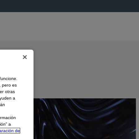
 funcione.
, pero es
A
er otras
ayuden a
rán
ormación
ión” a
aración de