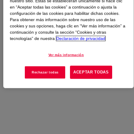
nuestro sitio. Estas se establecerán únicamente si hace clic
en “Aceptar todas las cookies” a continuación o ajusta la
Qué es
PRIMAL™ RT-4040 Emulsion Polymer
?
configuración de las cookies para habilitar dichas cookies.
Para obtener más información sobre nuestro uso de las
cookies y sus opciones, haga clic en “Ver más información” a
Actualmente no hay una descripción general disponible
continuación y consulte la sección “Cookies y otras
para este producto. Revise nuestro contenido técnico,
tecnologías” de nuestra
Declaración de privacidad
opciones de muestra / compra o póngase en contacto
con Dow para obtener más información.
Ver más información
ACEPTAR TODAS
Rechazar todas