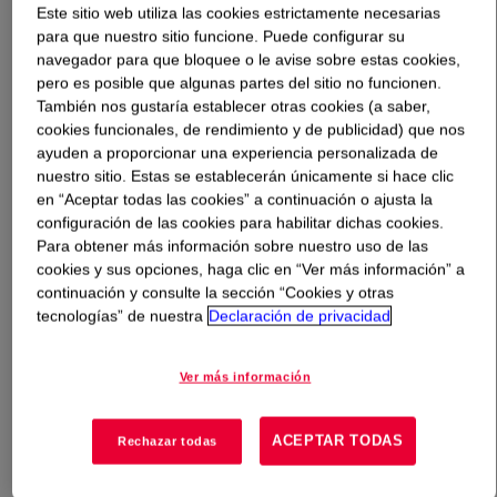
Este sitio web utiliza las cookies estrictamente necesarias
para que nuestro sitio funcione. Puede configurar su
Qué es
PRIMAL™ RM-8W Rheology Modifier
?
navegador para que bloquee o le avise sobre estas cookies,
pero es posible que algunas partes del sitio no funcionen.
An APEO-free, solvent-free, hydrophobically-modified
También nos gustaría establecer otras cookies (a saber,
cookies funcionales, de rendimiento y de publicidad) que nos
ethylene oxide urethane (HEUR) rheology modifier. It
ayuden a proporcionar una experiencia personalizada de
offers efficient mid-shear (KU) viscosity build in a wide
nuestro sitio. Estas se establecerán únicamente si hace clic
variety of coatings formulations. It can be used in
en “Aceptar todas las cookies” a continuación o ajusta la
combination with a high-shear (ICI) builder such as
configuración de las cookies para habilitar dichas cookies.
ACRYSOL™ RM-3030 Rheology Modifier to reach a
Para obtener más información sobre nuestro uso de las
desired balance of high and low shear viscosity in latex
cookies y sus opciones, haga clic en “Ver más información” a
coatings.
continuación y consulte la sección “Cookies y otras
tecnologías” de nuestra
Declaración de privacidad
Usos
Ver más información
Interior and exterior paints
ACEPTAR TODAS
Rechazar todas
Wide range of sheen through high gloss paints, including low-
VOC formulations