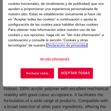
cookies funcionales, de rendimiento y de publicidad) que nos
ayuden a proporcionar una experiencia personalizada de
Qué es
PRIMAL™ RHA-884 Acrylic Emulsion
?
nuestro sitio. Estas se establecerán únicamente si hace clic
en “Aceptar todas las cookies” a continuación o ajusta la
Polymer designed for exterior self-priming paints
configuración de las cookies para habilitar dichas cookies.
requiring excellent resistance to dirt collection. Through
Para obtener más información sobre nuestro uso de las
cookies y sus opciones, haga clic en “Ver más información” a
the application of innovative chemistry from The Dow
continuación y consulte la sección “Cookies y otras
Chemical Company, exterior facades coated with paints
tecnologías” de nuestra
Declaración de privacidad
based on PRIMAL RHA-884 Acrylic Emulsion offer
resistance to the collection of dirt and grime for a long
lasting, freshly painted look. Developed for exterior self
Ver más información
priming gloss, semi-gloss or low sheen paints and can
be applied directly over most surfaces. Excellent tannin
ACEPTAR TODAS
Rechazar todas
block properties, offering excellent performance over
new timber, as well as previously painted surfaces.
Robust, 100% acrylic polymer with excellent mechanical
stability with good colour acceptance. It facilitates the
formulation of a wide range of products. Compatible with
a broad selection of other paint ingredients, offering the