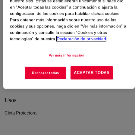
nuestro sitio. Estas se establecerán únicamente si hace clic
en “Aceptar todas las cookies” a continuación o ajusta la
Qué es
PRIMAL™ R-253 Water-Borne Binder
?
configuración de las cookies para habilitar dichas cookies.
Para obtener más información sobre nuestro uso de las
cookies y sus opciones, haga clic en “Ver más información” a
Designed for use as an aqueous release coating,
continuación y consulte la sección “Cookies y otras
particularly for masking tapes. Coated directly over
tecnologías” de nuestra
Declaración de privacidad
creped or flat saturated tape stocks or base coated
saturated tape stock, this offers a release surface for a
Ver más información
typical masking tape adhesive. These release properties
are retained over extended storage periods as indicated
by accelerated high temperature/high humidity aging
ACEPTAR TODAS
Rechazar todas
tests.
Usos
Cinta Protectora