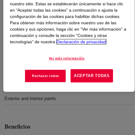
nuestro sitio. Estas se establecerán únicamente si hace clic
en “Aceptar todas las cookies” a continuación o ajusta la
Qué es
PRIMAL™ PR-1045 Emulsion
?
configuración de las cookies para habilitar dichas cookies.
Para obtener más información sobre nuestro uso de las
100% acrylic emulsion suitable for use in high
cookies y sus opciones, haga clic en “Ver más información” a
performance indoor and outdoor paints. It has excellent
continuación y consulte la sección “Cookies y otras
tecnologías” de nuestra
Declaración de privacidad
tint retention on a variety of timbers as well as
resistance to cracking, flaking & chalking. It also
facilitates the formulation of a wide range of paints from
Ver más información
low to high pigment volume concentrations (PVC).
ACEPTAR TODAS
Rechazar todas
Usos
Exterior and Interior paints
Beneficios