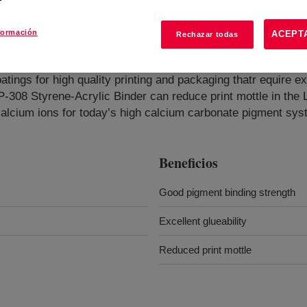
formación
ACEPT
Rechazar todas
tings for high quality printing and packaging thatr equire ex
308 Styrene-Acrylic Binder can reduce print mottle in the L
 calcium ions for today’s high calcium carbonate pigment sy
Beneficios
Good pigment binding strength
Excellent glueability
Reduced print mottle