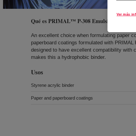
Ver más in
Qué es
PRIMAL™ P-308 Emulsion
?
An excellent choice when formulating paper coa
paperboard coatings formulated with PRIMAL P-
designed to have excellent compatibility with
makes this a hydrophobic binder.
Usos
Styrene acrylic binder
Paper and paperboard coatings