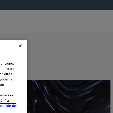
 funcione.
, pero es
er otras
A
ayuden a
rán
ormación
ión” a
aración de