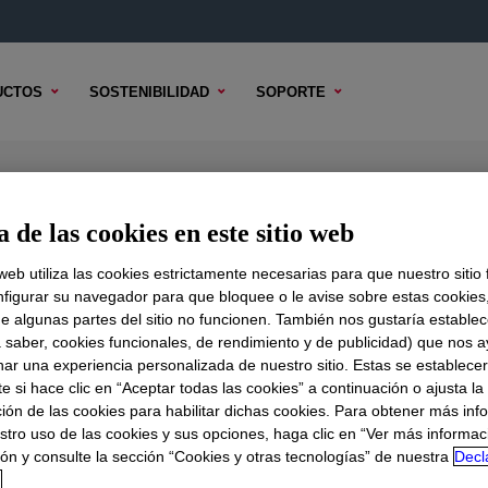
UCTOS
SOSTENIBILIDAD
SOPORTE
n
 de las cookies en este sitio web
 web utiliza las cookies estrictamente necesarias para que nuestro sitio
figurar su navegador para que bloquee o le avise sobre estas cookies
e algunas partes del sitio no funcionen. También nos gustaría establec
DO TÉCNICO
OPCIONES DE MUESTRA
OPCIONES DE COMPR
a saber, cookies funcionales, de rendimiento y de publicidad) que nos 
nar una experiencia personalizada de nuestro sitio. Estas se establece
 si hace clic en “Aceptar todas las cookies” a continuación o ajusta la
ión de las cookies para habilitar dichas cookies. Para obtener más inf
stro uso de las cookies y sus opciones, haga clic en “Ver más informac
ón y consulte la sección “Cookies y otras tecnologías” de nuestra
Decl
d