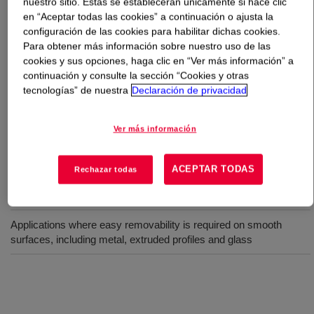
nuestro sitio. Estas se establecerán únicamente si hace clic
en “Aceptar todas las cookies” a continuación o ajusta la
Qué es
PRIMAL™ N-1031 Water-Borne Binder
?
configuración de las cookies para habilitar dichas cookies.
Para obtener más información sobre nuestro uso de las
cookies y sus opciones, haga clic en “Ver más información” a
Pressure sensitive aqueous dispersion polymer which
continuación y consulte la sección “Cookies y otras
may be used neat or as an adhesive formulation base.
tecnologías” de nuestra
Declaración de privacidad
This polymer demonstrates very high shear strength and
moderate tack and peel properties.
Ver más información
Usos
ACEPTAR TODAS
Rechazar todas
May be used neat or as an adhesive formulation base
Applications where easy removability is required on smooth
surfaces, including metal, extruded profiles and glass