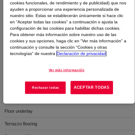
cookies funcionales, de rendimiento y de publicidad) que nos
ayuden a proporcionar una experiencia personalizada de
Qué es
PRIMAL™ MC-76 LO Emulsion Polymer
?
nuestro sitio. Estas se establecerán únicamente si hace clic
en “Aceptar todas las cookies” a continuación o ajusta la
This Product is a 100% acrylic polymer for two-packed
configuración de las cookies para habilitar dichas cookies.
Para obtener más información sobre nuestro uso de las
cement-based formulae, especially suited for low odour
cookies y sus opciones, haga clic en “Ver más información” a
applications. PRIMAL MC-76LO Emulsion is a low
continuación y consulte la sección “Cookies y otras
viscosity emulsion polymer developed specifically for
tecnologías” de nuestra
Declaración de privacidad
enhancing the strength, durability and adhesion of
cement-based products.
Ver más información
Usos
ACEPTAR TODAS
Rechazar todas
Patching and resurfacing
Floor underlay
Terrazzo flooring