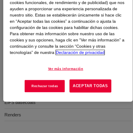
cookies funcionales, de rendimiento y de publicidad) que nos
ayuden a proporcionar una experiencia personalizada de
Qué es
PRIMAL™ MC-76 Emulsion Polymer
?
nuestro sitio. Estas se establecerán únicamente si hace clic
en “Aceptar todas las cookies” a continuación o ajusta la
configuración de las cookies para habilitar dichas cookies.
This can be used in both sprayable and patching mortar
Para obtener más información sobre nuestro uso de las
applications. This acrylic is designed for sprayable
cookies y sus opciones, haga clic en “Ver más información” a
cementitious compositions, like exterior insulation and
continuación y consulte la sección “Cookies y otras
finish systems (EIFS) basecoats and adhesives and
tecnologías” de nuestra
Declaración de privacidad
sprayable stucco.
Ver más información
Usos
ACEPTAR TODAS
Rechazar todas
Sprayable and patching mortar applications
EIFS basecoats
Renders