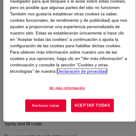
navegador para que bloquee o le avise sobre estas cookies,
pero es posible que algunas partes del sitio no funcionen.
Qué es
PRIMAL™ MC-330 EF Emulsion Polymer
?
También nos gustaría establecer otras cookies (a saber,
cookies funcionales, de rendimiento y de publicidad) que nos
ayuden a proporcionar una experiencia personalizada de
Eco-friendly water based 100% acrylic emulsion
nuestro sitio. Estas se establecerán únicamente si hace clic
designed as the cement modifier dedicated for
en “Aceptar todas las cookies” a continuación o ajusta la
cementitious formula and application with improved
configuración de las cookies para habilitar dichas cookies.
mechanical performance.
Para obtener más información sobre nuestro uso de las
cookies y sus opciones, haga clic en “Ver más información” a
continuación y consulte la sección “Cookies y otras
Usos
tecnologías” de nuestra
Declaración de privacidad
Patching and resurfacing
Ver más información
Floor underlay
ACEPTAR TODAS
Rechazar todas
Terrazzo flooring
Spray and fill coats