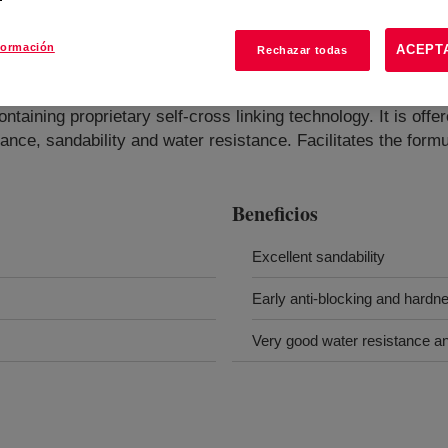
formación
ACEPT
Rechazar todas
taining proprietary self-cross linking technology. It is offer
ance, sandability and water resistance. Facilitates the formu
Beneficios
Excellent sandability
Early anti-blocking and hard
Very good water resistance an