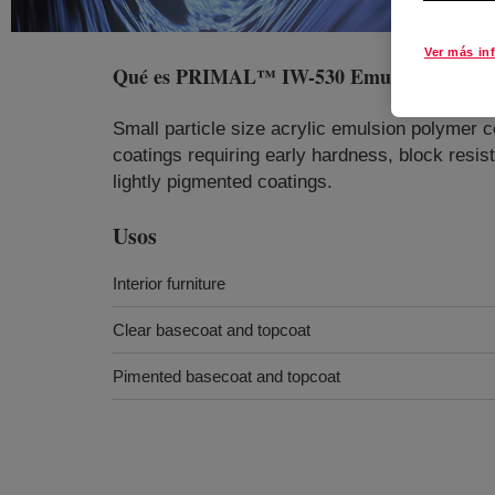
Ver más in
Qué es
PRIMAL™ IW-530 Emulsion
?
Small particle size acrylic emulsion polymer con
coatings requiring early hardness, block resist
lightly pigmented coatings.
Usos
Interior furniture
Clear basecoat and topcoat
Pimented basecoat and topcoat