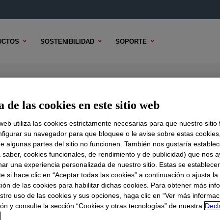
UCTOS
SOSTENIBILIDAD
SOPORTE
on
 de las cookies en este sitio web
 web utiliza las cookies estrictamente necesarias para que nuestro sitio
figurar su navegador para que bloquee o le avise sobre estas cookies
e algunas partes del sitio no funcionen. También nos gustaría establec
DO TÉCNICO
OPCIONES DE MUESTRA
OPCIONES DE COMPR
a saber, cookies funcionales, de rendimiento y de publicidad) que nos 
nar una experiencia personalizada de nuestro sitio. Estas se establece
 si hace clic en “Aceptar todas las cookies” a continuación o ajusta la
ión de las cookies para habilitar dichas cookies. Para obtener más inf
stro uso de las cookies y sus opciones, haga clic en “Ver más informac
ón y consulte la sección “Cookies y otras tecnologías” de nuestra
Decl
d