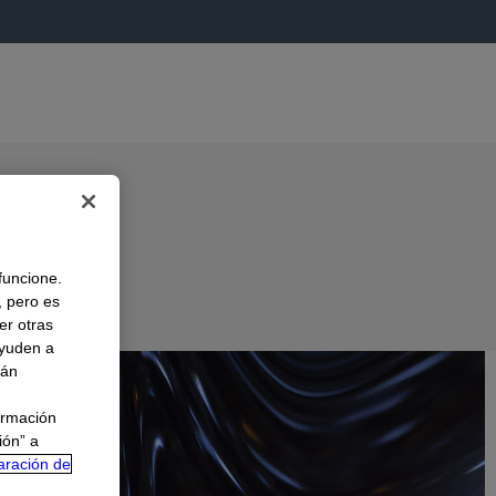
 funcione.
, pero es
er otras
A
ayuden a
rán
ormación
ión” a
aración de