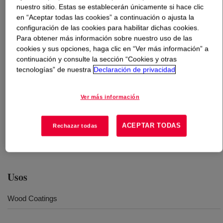
nuestro sitio. Estas se establecerán únicamente si hace clic
en “Aceptar todas las cookies” a continuación o ajusta la
Qué es
PRIMAL™ EP-6060ER Emulsion
?
configuración de las cookies para habilitar dichas cookies.
Para obtener más información sobre nuestro uso de las
Water-based acrylic dispersion recommended for factory
cookies y sus opciones, haga clic en “Ver más información” a
applied interior wood finishes requiring early hardness,
continuación y consulte la sección “Cookies y otras
tecnologías” de nuestra
Declaración de privacidad
block resistance and sandability. The wet and dry clarity
of clear films is outstanding especially over light wood
like pine. Applications It can be used in clear
Ver más información
formulations as a sealer and topcoat or in lightly
pigmented (PVC 20%) coatings. Characteristics of the
ACEPTAR TODAS
Rechazar todas
product are excellent early sandability, early block
resistance and outstanding mar and scratch resistance.
Usos
Wood Coatings