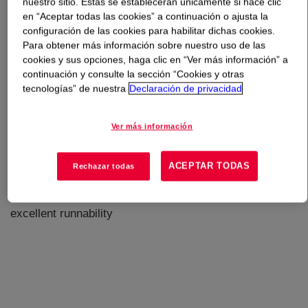
nuestro sitio. Estas se establecerán únicamente si hace clic
en “Aceptar todas las cookies” a continuación o ajusta la
Qué es
PRIMAL™ ECO-36 Water-Borne Binder
?
configuración de las cookies para habilitar dichas cookies.
Para obtener más información sobre nuestro uso de las
cookies y sus opciones, haga clic en “Ver más información” a
A versatile, soft, self-crosslinking acrylic-based binder
continuación y consulte la sección “Cookies y otras
for general purpose applications in textiles and non-
tecnologías” de nuestra
Declaración de privacidad
wovens. This is part of a new class of hydrophobic
acrylic-based copolymers. This remarkable, APEO-free
Ver más información
polymer is suitable in a variety of applications, especially
non-wovens, textile flock and pigment printing. It offers
excellent dry and wet tensile strength, and is durable to
ACEPTAR TODAS
Rechazar todas
washing and dry- cleaning in non-woven applications.
Additional characteristics include ease of formulation and
excellent runnability