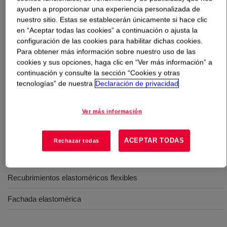
ayuden a proporcionar una experiencia personalizada de
nuestro sitio. Estas se establecerán únicamente si hace clic
Qué es
PRIMAL™ EC-2003 Emulsion
?
en “Aceptar todas las cookies” a continuación o ajusta la
configuración de las cookies para habilitar dichas cookies.
Un polímero estireno-acrílico desarrollado para formular
Para obtener más información sobre nuestro uso de las
Recubrimientos Elastoméricos de Pared (EWCs) con un
cookies y sus opciones, haga clic en “Ver más información” a
excelente equilibrio entre propiedades mecánicas y
continuación y consulte la sección “Cookies y otras
tecnologías” de nuestra
Declaración de privacidad
resistencia a la acumulación de suciedad, además de
ofrecer características de resistencia al agua. Puede
usarse para formular recubrimientos elastoméricos de
Ver más información
mate a semibrillo.
ACEPTAR TODAS
Rechazar todas
Usos
Recubrimientos elastoméricos flexibles
Fachada elastomérica