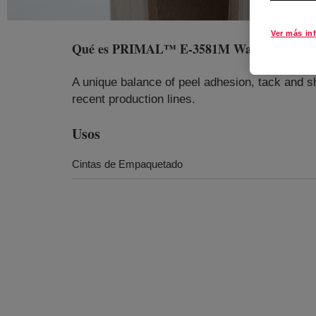
Ver más in
Qué es
PRIMAL™ E-3581M Water-Borne B
A unique balance of peel adhesion, tack and sh
recent production lines.
Usos
Cintas de Empaquetado