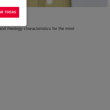
AR TODAS
 and rheology characteristics for the most