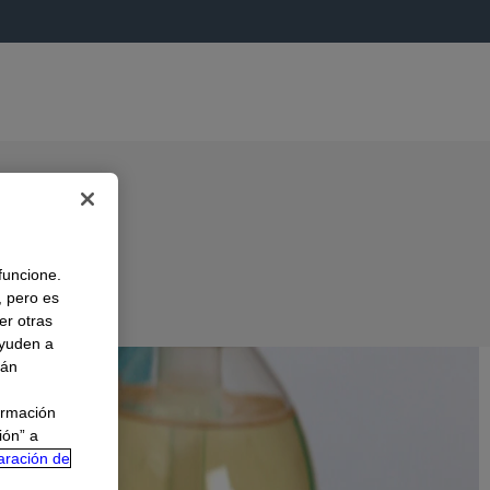
 funcione.
, pero es
er otras
A
ayuden a
rán
ormación
ión” a
aración de