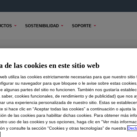
UCTOS
SOSTENIBILIDAD
SOPORTE
Borne Binder
 de las cookies en este sitio web
 web utiliza las cookies estrictamente necesarias para que nuestro sitio
figurar su navegador para que bloquee o le avise sobre estas cookies
e algunas partes del sitio no funcionen. También nos gustaría establec
DO TÉCNICO
OPCIONES DE MUESTRA
OPCIONES DE COMPR
a saber, cookies funcionales, de rendimiento y de publicidad) que nos 
nar una experiencia personalizada de nuestro sitio. Estas se establece
 si hace clic en “Aceptar todas las cookies” a continuación o ajusta la
ión de las cookies para habilitar dichas cookies. Para obtener más inf
stro uso de las cookies y sus opciones, haga clic en “Ver más informac
ón y consulte la sección “Cookies y otras tecnologías” de nuestra
Decl
d