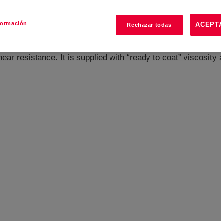
formación
ACEPT
Rechazar todas
inder
?
ear resistance. It is supplied with “ready to coat” viscosity