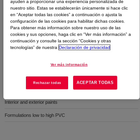
ayuden a proporcionar una experiencia personalizada de
nuestro sitio. Estas se establecerán únicamente si hace clic
Qué es
PRIMAL™ E-1796LP Emulsion
?
en “Aceptar todas las cookies” a continuación o ajusta la
configuración de las cookies para habilitar dichas cookies.
Para obtener más información sobre nuestro uso de las
A styrene-acrylic emulsion designed for indoor and
cookies y sus opciones, haga clic en “Ver más información” a
outdoor household paints. The product offers properties
continuación y consulte la sección “Cookies y otras
which are typical for this class of polymers. The test
tecnologías” de nuestra
Declaración de privacidad
results also indicate that the PRIMAL™ E-1796 LP is
refined in the power of brightness, color acceptance and
Ver más información
stability.
ACEPTAR TODAS
Rechazar todas
Usos
Interior and exterior paints
Formulations low to high PVC