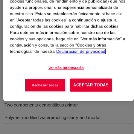
cookies funcionales, de rendimiento y de publicidad) que nos
ayuden a proporcionar una experiencia personalizada de
Qué es
PRIMAL™ AS-3076 Emulsion
?
nuestro sitio. Estas se establecerán únicamente si hace clic
en “Aceptar todas las cookies” a continuación o ajusta la
configuración de las cookies para habilitar dichas cookies.
A high performance styrene acrylic emulsion designed
Para obtener más información sobre nuestro uso de las
for cementitious applications. PRIMAL™ AS-3076
cookies y sus opciones, haga clic en “Ver más información” a
Emulsion could effectively enhance the properties of
continuación y consulte la sección “Cookies y otras
cementitious product. Formulation modified with
tecnologías” de nuestra
Declaración de privacidad
PRIMAL™ AS-3076 Emulsion could achieve excellent
workability and high bonding strength to cementitious
Ver más información
substrates.
ACEPTAR TODAS
Rechazar todas
Usos
Two components cementitious primer.
Polymer modified waterproofing slurry and mortar.