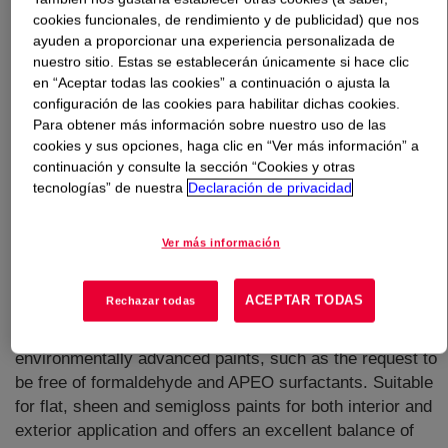
cookies funcionales, de rendimiento y de publicidad) que nos
ayuden a proporcionar una experiencia personalizada de
Qué es
PRIMAL™ AS-2010EF Emulsion
?
nuestro sitio. Estas se establecerán únicamente si hace clic
en “Aceptar todas las cookies” a continuación o ajusta la
Water-based emulsion polymer designed to offer
configuración de las cookies para habilitar dichas cookies.
excellent water whitening resistance, high level of scrub
Para obtener más información sobre nuestro uso de las
resistance, washability and alkali resistance compared
cookies y sus opciones, haga clic en “Ver más información” a
with traditional acrylic co-polymers, particularly when
continuación y consulte la sección “Cookies y otras
tecnologías” de nuestra
Declaración de privacidad
used in high PVC paints. Contains an optimized
composition which can offer good film formation at low
coalescent demand. Utilizes an advanced technology
Ver más información
which can rapidly build hardness during film formation
that leads to excellent early resistance to chalking,
ACEPTAR TODAS
Rechazar todas
water, hydrolysis and alkali. Designed for high
performance with regard to the move to more
environmentally advanced paints, such as the request to
be free of formaldehyde and APEO surfactants. Suitable
for flat, sheen and semigloss paints for both interior and
exterior application and offers an excellent balance of