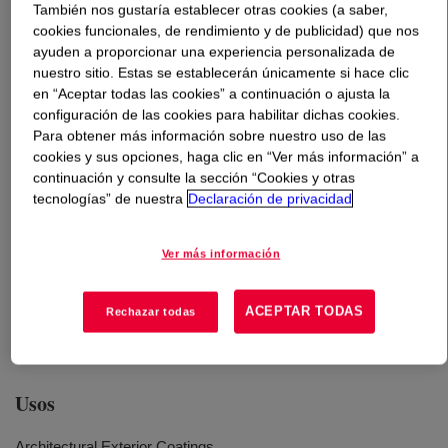
También nos gustaría establecer otras cookies (a saber,
cookies funcionales, de rendimiento y de publicidad) que nos
Qué es
PRIMAL™ AC-337 DS Emulsion Polymer
?
ayuden a proporcionar una experiencia personalizada de
nuestro sitio. Estas se establecerán únicamente si hace clic
APEO-free* pure acrylic emulsion designed for high
en “Aceptar todas las cookies” a continuación o ajusta la
configuración de las cookies para habilitar dichas cookies.
performance coatings in a variety of exterior and interior
Para obtener más información sobre nuestro uso de las
applications. The binder composition provides
cookies y sus opciones, haga clic en “Ver más información” a
hydrophobic film, leading to excellent water resistance
continuación y consulte la sección “Cookies y otras
and reduced liquid water permeability. The pure acrylic
tecnologías” de nuestra
Declaración de privacidad
backbone and optimized balance of flexibility and
hardness level ensures excellent exterior durability with
Ver más información
high standard of gloss and tint retention, as well as
crack, chalk and alkali resistance. This binder’s product
carbon footprint has been reduced by at least 10% via
ACEPTAR TODAS
Rechazar todas
specific manufacturing activities.
Usos
Architectural Exterior Coatings