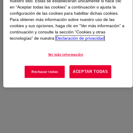
nuestro sitio. Estas se establecerán únicamente si hace clic
en “Aceptar todas las cookies” a continuación o ajusta la
Qué es
PRIMAL™ #1 A-E Duller
?
configuración de las cookies para habilitar dichas cookies.
Para obtener más información sobre nuestro uso de las
cookies y sus opciones, haga clic en “Ver más información” a
A highly efficient, non-film forming duller that will not
continuación y consulte la sección “Cookies y otras
significantly compromise the transparency of a leather
tecnologías” de nuestra
Declaración de privacidad
finish.
Ver más información
Usos
ACEPTAR TODAS
Rechazar todas
Acabado de Cuero Natural