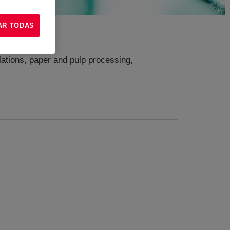
AR TODAS
ulations, paper and pulp processing,