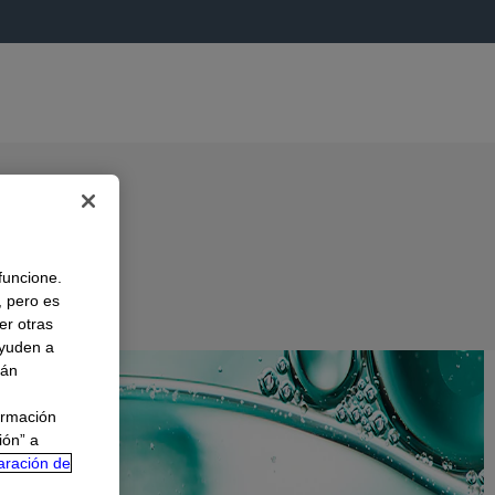
 funcione.
, pero es
er otras
A
ayuden a
rán
ormación
ión” a
aración de