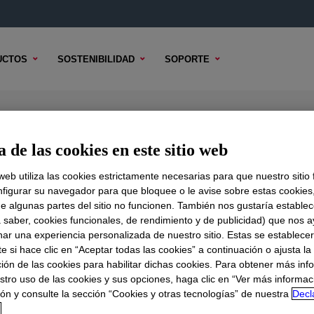
UCTOS
SOSTENIBILIDAD
SOPORTE
 de las cookies en este sitio web
 web utiliza las cookies estrictamente necesarias para que nuestro sitio
figurar su navegador para que bloquee o le avise sobre estas cookies
e algunas partes del sitio no funcionen. También nos gustaría establec
DO TÉCNICO
OPCIONES DE MUESTRA
OPCIONES DE COMPR
a saber, cookies funcionales, de rendimiento y de publicidad) que nos 
nar una experiencia personalizada de nuestro sitio. Estas se establece
 si hace clic en “Aceptar todas las cookies” a continuación o ajusta la
ión de las cookies para habilitar dichas cookies. Para obtener más inf
stro uso de las cookies y sus opciones, haga clic en “Ver más informac
ón y consulte la sección “Cookies y otras tecnologías” de nuestra
Decl
d