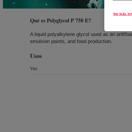
Ver más in
Qué es
Polyglycol P 750 E
?
A liquid polyalkylene glycol used as an antifoa
emulsion paints, and food production.
Usos
Yes