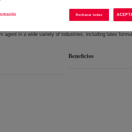
formación
ACEPT
Rechazar todas
m agent in a wide variety of industries, including latex form
Beneficios