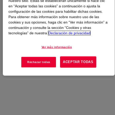
nuestro sitio. Estas se establecerán únicamente si hace clic
en “Aceptar todas las cookies” a continuación o ajusta la
Qué es
Polyglycol P 2000 L1
?
configuración de las cookies para habilitar dichas cookies.
Para obtener más información sobre nuestro uso de las
cookies y sus opciones, haga clic en “Ver más información” a
A liquid polyalkylene glycol used as an antifoam agent in
continuación y consulte la sección “Cookies y otras
a wide variety of industries, including latex formulations,
tecnologías” de nuestra
Declaración de privacidad
paper and pulp processing, emulsion paints, and food
production.
Ver más información
Usos
ACEPTAR TODAS
Rechazar todas
Foam Control