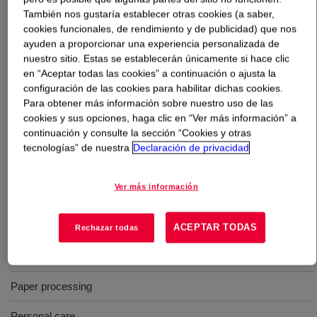
También nos gustaría establecer otras cookies (a saber,
cookies funcionales, de rendimiento y de publicidad) que nos
Qué es
Polyglycol P 1200
?
ayuden a proporcionar una experiencia personalizada de
nuestro sitio. Estas se establecerán únicamente si hace clic
A liquid polyalkylene glycol used as an antifoam agent in
en “Aceptar todas las cookies” a continuación o ajusta la
a wide variety of industries, including latex formulations,
configuración de las cookies para habilitar dichas cookies.
paper and pulp processing, emulsion paints, and food
Para obtener más información sobre nuestro uso de las
production. Average molecular weight: 1200.
cookies y sus opciones, haga clic en “Ver más información” a
continuación y consulte la sección “Cookies y otras
tecnologías” de nuestra
Declaración de privacidad
Usos
Ver más información
Fiber and textile processing
Food and fermentation
ACEPTAR TODAS
Rechazar todas
Kosher applications
Paper processing
Personal care