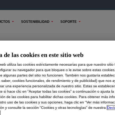
UCTOS
SOSTENIBILIDAD
SOPORTE
 de las cookies en este sitio web
 web utiliza las cookies estrictamente necesarias para que nuestro sitio
figurar su navegador para que bloquee o le avise sobre estas cookies
e algunas partes del sitio no funcionen. También nos gustaría establec
DO TÉCNICO
OPCIONES DE MUESTRA
OPCIONES DE COMPR
a saber, cookies funcionales, de rendimiento y de publicidad) que nos 
nar una experiencia personalizada de nuestro sitio. Estas se establece
 si hace clic en “Aceptar todas las cookies” a continuación o ajusta la
ión de las cookies para habilitar dichas cookies. Para obtener más inf
stro uso de las cookies y sus opciones, haga clic en “Ver más informac
ón y consulte la sección “Cookies y otras tecnologías” de nuestra
Decl
d