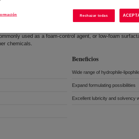
formación
ACEPT
Rechazar todas
commonly used as a foam-control agent, or low-foam surfactan
her chemicals.
Beneficios
Wide range of hydrophile-lipophi
Expand formulating possibilities
Excellent lubricity and solvency 