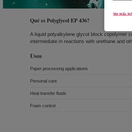
Ver más in
Qué es
Polyglycol EP 436
?
A liquid polyalkylene glycol block copolymer 
intermediate in reactions with urethane and ot
Usos
Paper processing applications
Personal care
Heat transfer fluids
Foam control