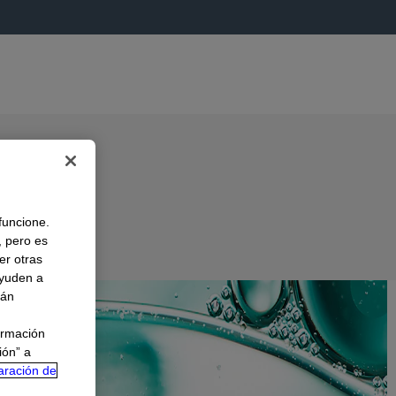
 funcione.
, pero es
er otras
A
ayuden a
rán
ormación
ión” a
aración de