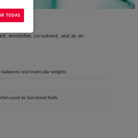
AR TODAS
t, emulsifier, co-solvent, and as an
le balances and molecular weights
when used as functional fluids