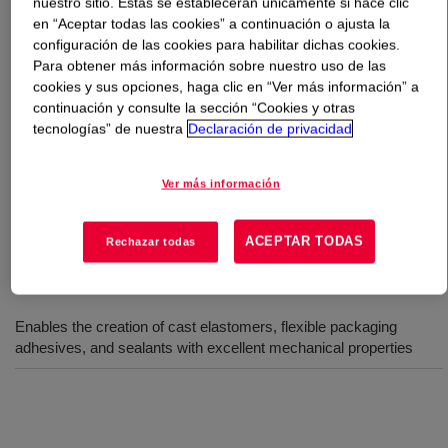
nuestro sitio. Estas se establecerán únicamente si hace clic
en “Aceptar todas las cookies” a continuación o ajusta la
Qué es
Polyglycol 2000LM
?
configuración de las cookies para habilitar dichas cookies.
Para obtener más información sobre nuestro uso de las
cookies y sus opciones, haga clic en “Ver más información” a
A liquid polyalkylene glycol that is colorless in
continuación y consulte la sección “Cookies y otras
appearance with a mild, sweet odor. It is used as
tecnologías” de nuestra
Declaración de privacidad
antifoam agents in a wide variety of industries, including
latex formulations, paper and pulp processing, emulsion
Ver más información
paints, and food production. It is a PO homopolymer with
a 2000 molecular weight.
ACEPTAR TODAS
Rechazar todas
Usos
Enables the creation of cast elastomers, flexible packaging
adhesives, and sealants with excellent mechanical properties