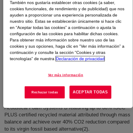
También nos gustaría establecer otras cookies (a saber,
cookies funcionales, de rendimiento y de publicidad) que nos
Qué es
VE SPECFLEX™ -CIR Acoustical Foam
ayuden a proporcionar una experiencia personalizada de
Systems B
?
nuestro sitio. Estas se establecerán únicamente si hace clic
en “Aceptar todas las cookies” a continuación o ajusta la
configuración de las cookies para habilitar dichas cookies.
Para obtener más información sobre nuestro uso de las
cookies y sus opciones, haga clic en “Ver más información” a
continuación y consulte la sección “Cookies y otras
tecnologías” de nuestra
Declaración de privacidad
If you need viscoelastic flexible molded foams with ultra-
low emissions, our VE SPECFLEX™ CIR Acoustical
Ver más información
Foam Systems B offer excellent ultra-low emission
interiors(1), fast curing behavior, and excellent
ACEPTAR TODAS
Rechazar todas
flowability. By introducing circular feedstocks into our
production, Dow produces VE SPECFLEX™ CIR
Acoustical Foam Systems B featuring up to 60% ISCC
PLUS certified recycled material attributed through mass
balance and achieve over 40% CO2 reduction compared
to its virgin fossil based alternative(2).