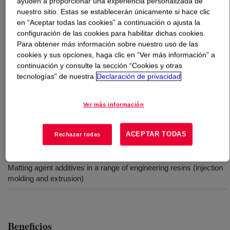
ayuden a proporcionar una experiencia personalizada de
nuestro sitio. Estas se establecerán únicamente si hace clic
en “Aceptar todas las cookies” a continuación o ajusta la
Qué es
PARALOID™ EXL-5136 Optical Properties
configuración de las cookies para habilitar dichas cookies.
Modifier
?
Para obtener más información sobre nuestro uso de las
cookies y sus opciones, haga clic en “Ver más información” a
High‑efficiency optical modifier for PC, PC blends, ABS,
continuación y consulte la sección “Cookies y otras
PMMA and POM that reduces gloss and creates
tecnologías” de nuestra
Declaración de privacidad
opalescence in clear PC with minimal impact on
mechanics. Designed for injection molding and extrusion
Ver más información
where controlled matte/low‑gloss surfaces are required.
ACEPTAR TODAS
Rechazar todas
Usos
Matting agent additives in a range of engineering resins (injection
molding and extrusion)
Beneficios