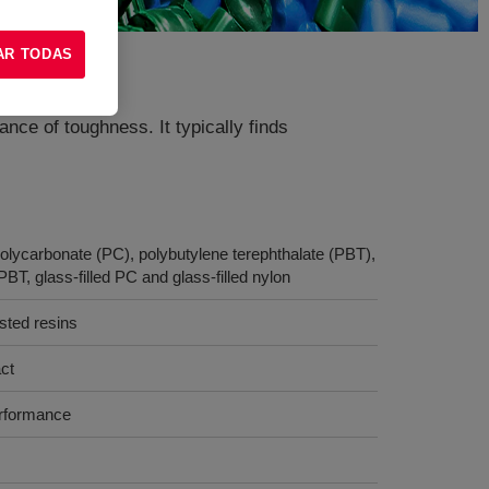
AR TODAS
ance of toughness. It typically finds
olycarbonate (PC), polybutylene terephthalate (PBT),
, glass-filled PC and glass-filled nylon
isted resins
ct
erformance