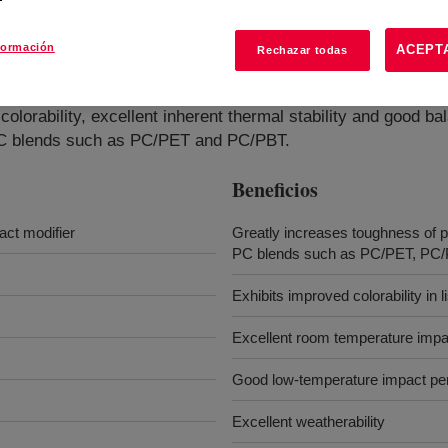
formación
ACEPT
Rechazar todas
ifier
?
lorability, excellent inherent thermal stability and good bal
 PC blends such as PC/PET and PC/PBT.
Beneficios
act modifier
Greatly increases toughness of p
PC blends such as PC/PET, PC/PBT
Exhibits improved colorability in l
Excellent room temperature impa
Good low-temperature impact p
Excellent weatherability