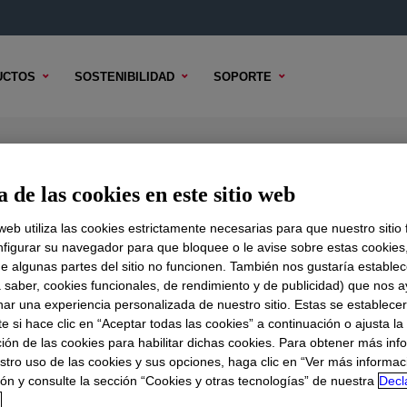
UCTOS
SOSTENIBILIDAD
SOPORTE
act Modifier
 de las cookies en este sitio web
 web utiliza las cookies estrictamente necesarias para que nuestro sitio
figurar su navegador para que bloquee o le avise sobre estas cookies
e algunas partes del sitio no funcionen. También nos gustaría establec
DO TÉCNICO
OPCIONES DE MUESTRA
OPCIONES DE COMPR
a saber, cookies funcionales, de rendimiento y de publicidad) que nos 
nar una experiencia personalizada de nuestro sitio. Estas se establece
 si hace clic en “Aceptar todas las cookies” a continuación o ajusta la
ión de las cookies para habilitar dichas cookies. Para obtener más inf
stro uso de las cookies y sus opciones, haga clic en “Ver más informac
ón y consulte la sección “Cookies y otras tecnologías” de nuestra
Decl
d