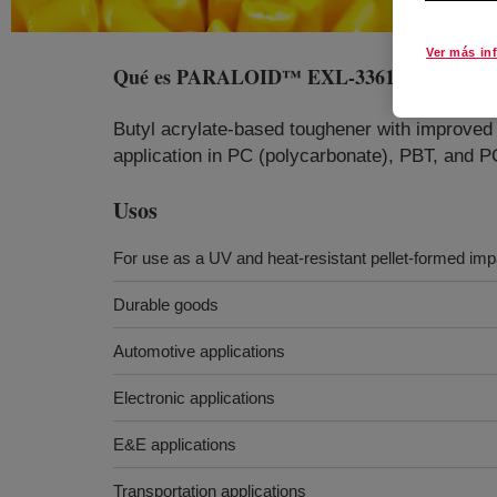
Ver más in
Qué es
PARALOID™ EXL-3361 Impact Mod
Butyl acrylate-based toughener with improved co
application in PC (polycarbonate), PBT, and
Usos
For use as a UV and heat-resistant pellet-formed imp
Durable goods
Automotive applications
Electronic applications
E&E applications
Transportation applications