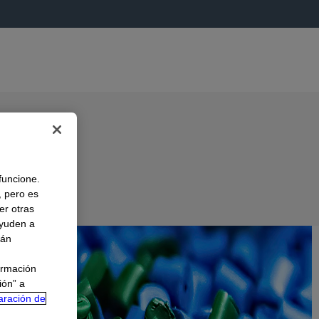
 funcione.
, pero es
er otras
A
ayuden a
rán
ormación
ión” a
aración de