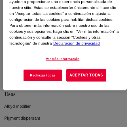
ayuden a proporcionar una experiencia personalizada de
nuestro sitio. Estas se establecerán únicamente si hace clic
Qué es
PARALOID™ B-99N 100% Resin
?
en “Aceptar todas las cookies” a continuación o ajusta la
configuración de las cookies para habilitar dichas cookies.
Para obtener más información sobre nuestro uso de las
Unique in its compatibility with short and medium oil
cookies y sus opciones, haga clic en “Ver más información” a
alkyds. Blended with alkyds, it improves the drying
continuación y consulte la sección “Cookies y otras
speed, gasoline resistance, and durability characteristics
tecnologías” de nuestra
Declaración de privacidad
of the alkyds. It also demonstrates excellent pigment
dispersing properties and significantly upgrades the
Ver más información
gloss of other acrylic resins and film formers when used
as the grinding medium. Recommended for conventional
ball and sand mill grinding and in automotive refinishing.
ACEPTAR TODAS
Rechazar todas
Usos
Alkyd modifier
Pigment dispersant