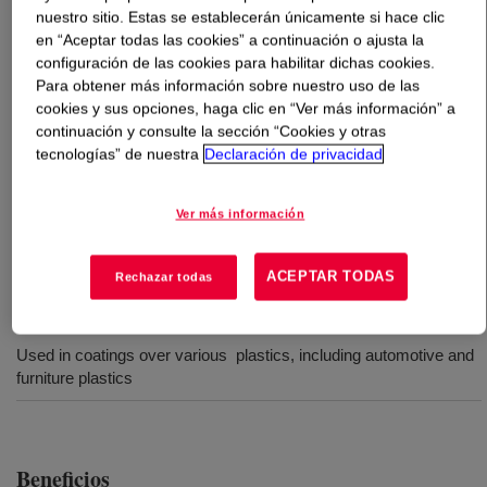
nuestro sitio. Estas se establecerán únicamente si hace clic
en “Aceptar todas las cookies” a continuación o ajusta la
Qué es
PARALOID™ B-60 100% Resin
?
configuración de las cookies para habilitar dichas cookies.
Para obtener más información sobre nuestro uso de las
Permits the manufacture of hard, heat-resistant coatings
cookies y sus opciones, haga clic en “Ver más información” a
that exhibit fast tack-free time, rapid hardness
continuación y consulte la sección “Cookies y otras
development, and very good dry and wet adhesion to
tecnologías” de nuestra
Declaración de privacidad
Plexiglas acrylic, ABS, and polystyrene plastics. It is
recommended for use in lacquers for automotive plastics
Ver más información
and in clear finishes for furniture plastics.
ACEPTAR TODAS
Rechazar todas
Usos
Used in coatings over various plastics, including automotive and
furniture plastics
Beneficios