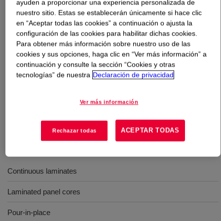
ayuden a proporcionar una experiencia personalizada de
nuestro sitio. Estas se establecerán únicamente si hace clic
Qué es
PAPI™ 20 Isocyanate
?
en “Aceptar todas las cookies” a continuación o ajusta la
configuración de las cookies para habilitar dichas cookies.
Para obtener más información sobre nuestro uso de las
Un polimetileno polifenilisocianato que contiene MDI.
cookies y sus opciones, haga clic en “Ver más información” a
Este producto tiene alta funcionalidad y alta viscosidad
continuación y consulte la sección “Cookies y otras
para la formación de espumas de alta rigidez y fue
tecnologías” de nuestra
Declaración de privacidad
desarrollado para aplicaciones que dependen de alta
viscosidad para el procesamiento de espumas de
Ver más información
poliisocianurato.
ACEPTAR TODAS
Rechazar todas
Usos
Continuous laminates
Laminated panel cores
Pour-in-place