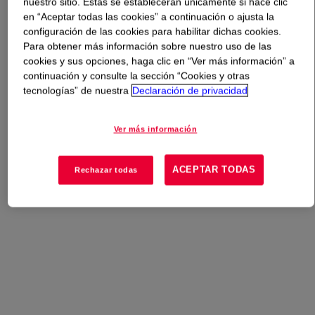
nuestro sitio. Estas se establecerán únicamente si hace clic
en “Aceptar todas las cookies” a continuación o ajusta la
Qué es
OROTAN™ 850 BC Dispersant
?
configuración de las cookies para habilitar dichas cookies.
Para obtener más información sobre nuestro uso de las
cookies y sus opciones, haga clic en “Ver más información” a
Actualmente no hay una descripción general disponible
continuación y consulte la sección “Cookies y otras
para este producto. Revise nuestro contenido técnico,
tecnologías” de nuestra
Declaración de privacidad
opciones de muestra / compra o póngase en contacto
con Dow para obtener más información.
Ver más información
ACEPTAR TODAS
Rechazar todas